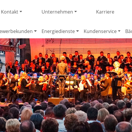
Kontakt
Unternehmen
Karriere
ewerbekunden
Energiedienste
Kundenservice
Bä