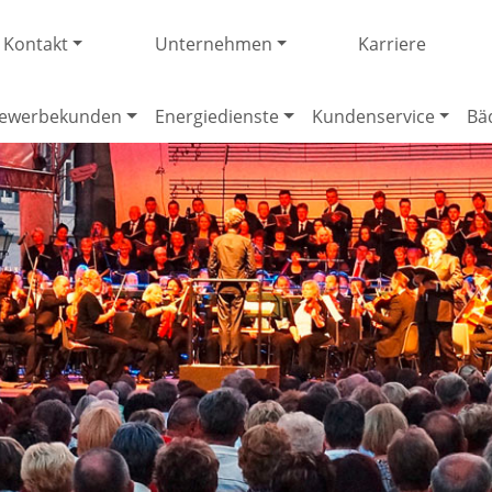
Kontakt
Unternehmen
Karriere
ewerbekunden
Energiedienste
Kundenservice
Bä